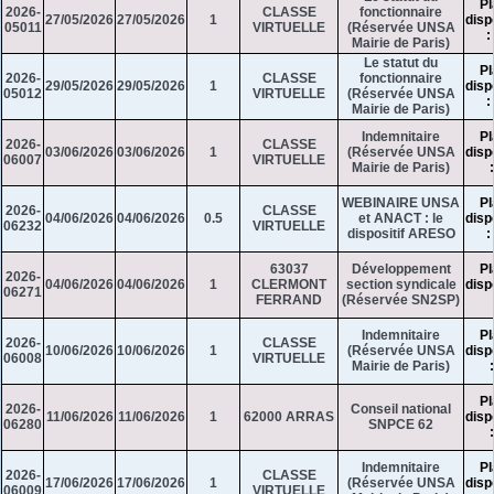
Pl
2026-
CLASSE
fonctionnaire
27/05/2026
27/05/2026
1
disp
05011
VIRTUELLE
(Réservée UNSA
:
Mairie de Paris)
Le statut du
Pl
2026-
CLASSE
fonctionnaire
29/05/2026
29/05/2026
1
disp
05012
VIRTUELLE
(Réservée UNSA
:
Mairie de Paris)
Indemnitaire
Pl
2026-
CLASSE
03/06/2026
03/06/2026
1
(Réservée UNSA
disp
06007
VIRTUELLE
Mairie de Paris)
WEBINAIRE UNSA
Pl
2026-
CLASSE
04/06/2026
04/06/2026
0.5
et ANACT : le
disp
06232
VIRTUELLE
dispositif ARESO
:
63037
Développement
Pl
2026-
04/06/2026
04/06/2026
1
CLERMONT
section syndicale
disp
06271
FERRAND
(Réservée SN2SP)
Indemnitaire
Pl
2026-
CLASSE
10/06/2026
10/06/2026
1
(Réservée UNSA
disp
06008
VIRTUELLE
Mairie de Paris)
Pl
2026-
Conseil national
11/06/2026
11/06/2026
1
62000 ARRAS
disp
06280
SNPCE 62
Indemnitaire
Pl
2026-
CLASSE
17/06/2026
17/06/2026
1
(Réservée UNSA
disp
06009
VIRTUELLE