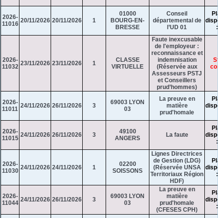
01000
Conseil
Pl
2026-
20/11/2026
20/11/2026
1
BOURG-EN-
départemental de
disp
11016
BRESSE
l’UD 01
Faute inexcusable
de l'employeur :
reconnaissance et
2026-
CLASSE
indemnisation
S
23/11/2026
23/11/2026
1
11032
VIRTUELLE
(Réservée aux
co
Assesseurs PSTJ
et Conseillers
prud’hommes)
La preuve en
Pl
2026-
69003 LYON
24/11/2026
26/11/2026
3
matière
disp
11011
03
prud'homale
Pl
2026-
49100
24/11/2026
26/11/2026
3
La faute
disp
11015
ANGERS
Lignes Directrices
de Gestion (LDG)
Pl
2026-
02200
24/11/2026
24/11/2026
1
(Réservée UNSA
disp
11030
SOISSONS
Territoriaux Région
HDF)
La preuve en
Pl
2026-
69003 LYON
matière
24/11/2026
26/11/2026
3
disp
11044
03
prud'homale
(CFESES CPH)