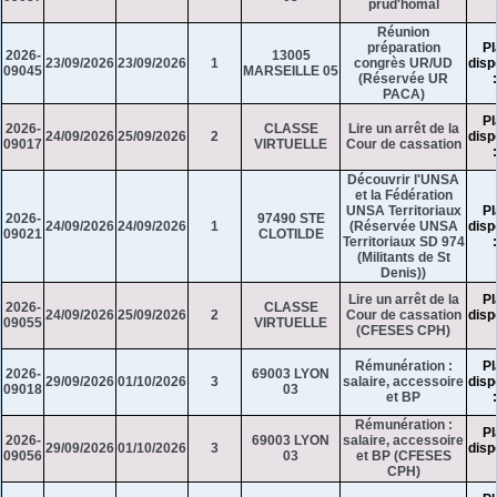
prud'homal
Réunion
préparation
Pl
2026-
13005
23/09/2026
23/09/2026
1
congrès UR/UD
disp
09045
MARSEILLE 05
(Réservée UR
PACA)
Pl
2026-
CLASSE
Lire un arrêt de la
24/09/2026
25/09/2026
2
disp
09017
VIRTUELLE
Cour de cassation
Découvrir l'UNSA
et la Fédération
UNSA Territoriaux
Pl
2026-
97490 STE
24/09/2026
24/09/2026
1
(Réservée UNSA
disp
09021
CLOTILDE
Territoriaux SD 974
(Militants de St
Denis))
Lire un arrêt de la
Pl
2026-
CLASSE
24/09/2026
25/09/2026
2
Cour de cassation
disp
09055
VIRTUELLE
(CFESES CPH)
Rémunération :
Pl
2026-
69003 LYON
29/09/2026
01/10/2026
3
salaire, accessoire
disp
09018
03
et BP
Rémunération :
Pl
2026-
69003 LYON
salaire, accessoire
29/09/2026
01/10/2026
3
disp
09056
03
et BP (CFESES
CPH)