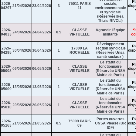
Pl
2026-
75011 PARIS
sociale,
21/04/2026
23/04/2026
3
disp
04297
11
environnementale
et syndicale
(Réservée Ikea
Thiais-RIVOLI)
2026-
CLASSE
Agrandir l’équipe
S
24/04/2026
24/04/2026
0.5
04033
VIRTUELLE
militante
co
Développement
Pl
2026-
17000 LA
section syndicale
30/04/2026
30/04/2026
1
disp
04295
ROCHELLE
(Réservée Unsa
santé sociaux )
Le statut du
Pl
2026-
CLASSE
fonctionnaire
06/05/2026
06/05/2026
1
disp
05008
VIRTUELLE
(Réservée UNSA
:
Mairie de Paris)
Le statut du
Pl
2026-
CLASSE
fonctionnaire
13/05/2026
13/05/2026
1
disp
05009
VIRTUELLE
(Réservée UNSA
:
Mairie de Paris)
Le statut du
Pl
2026-
CLASSE
fonctionnaire
20/05/2026
20/05/2026
1
disp
05010
VIRTUELLE
(Réservée UNSA
Mairie de Paris)
Portes ouvertes
Pl
2026-
75009 PARIS
21/05/2026
21/05/2026
0.5
UNSA Please (UR
disp
05163
09
IDF)
Le statut du