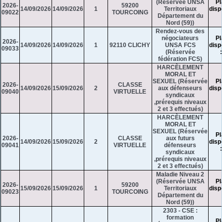
(Réservée UNSA
Pl
2026-
59200
14/09/2026
14/09/2026
1
Territoriaux
disp
09022
TOURCOING
Département du
Nord (59))
Rendez-vous des
négociateurs
Pl
2026-
14/09/2026
14/09/2026
1
92110 CLICHY
UNSA FCS
disp
09033
(Réservée
fédération FCS)
HARCÈLEMENT
MORAL ET
SEXUEL (Réservée
Pl
2026-
CLASSE
14/09/2026
15/09/2026
2
aux défenseurs
disp
09040
VIRTUELLE
syndicaux
,prérequis niveaux
2 et 3 effectués)
HARCÈLEMENT
MORAL ET
SEXUEL (Réservée
Pl
2026-
CLASSE
aux futurs
14/09/2026
15/09/2026
2
disp
09041
VIRTUELLE
défenseurs
syndicaux
,prérequis niveaux
2 et 3 effectués)
Maladie Niveau 2
(Réservée UNSA
Pl
2026-
59200
15/09/2026
15/09/2026
1
Territoriaux
disp
09023
TOURCOING
Département du
Nord (59))
2303 - CSE :
formation
Pl