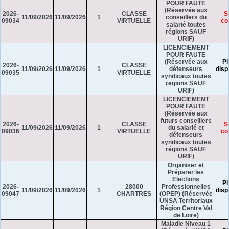
POUR FAUTE
(Réservée aux
2026-
CLASSE
S
11/09/2026
11/09/2026
1
conseillers du
09034
VIRTUELLE
co
salarié toutes
régions SAUF
URIF)
LICENCIEMENT
POUR FAUTE
(Réservée aux
Pl
2026-
CLASSE
11/09/2026
11/09/2026
1
défenseurs
disp
09035
VIRTUELLE
syndicaux toutes
regions SAUF
URIF)
LICENCIEMENT
POUR FAUTE
(Réservée aux
futurs conseillers
2026-
CLASSE
S
11/09/2026
11/09/2026
1
du salarié et
09036
VIRTUELLE
co
défenseurs
syndicaux toutes
régions SAUF
URIF)
Organiser et
Préparer les
Elections
Pl
2026-
28000
Professionnelles
11/09/2026
11/09/2026
1
disp
09047
CHARTRES
(OPEP) (Réservée
UNSA Territoriaux
Région Centre Val
de Loire)
Maladie Niveau 1