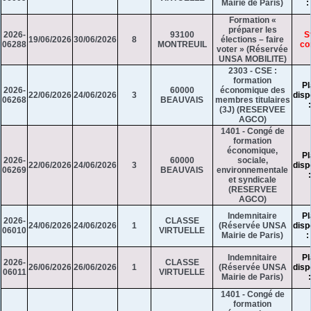
Mairie de Paris)
:
Formation «
préparer les
2026-
93100
S
19/06/2026
30/06/2026
8
élections – faire
06288
MONTREUIL
co
voter » (Réservée
UNSA MOBILITE)
2303 - CSE :
formation
Pl
2026-
60000
économique des
22/06/2026
24/06/2026
3
disp
06268
BEAUVAIS
membres titulaires
(3J) (RESERVEE
AGCO)
1401 - Congé de
formation
économique,
Pl
2026-
60000
sociale,
22/06/2026
24/06/2026
3
disp
06269
BEAUVAIS
environnementale
et syndicale
(RESERVEE
AGCO)
Indemnitaire
Pl
2026-
CLASSE
24/06/2026
24/06/2026
1
(Réservée UNSA
disp
06010
VIRTUELLE
Mairie de Paris)
:
Indemnitaire
Pl
2026-
CLASSE
26/06/2026
26/06/2026
1
(Réservée UNSA
disp
06011
VIRTUELLE
Mairie de Paris)
1401 - Congé de
formation