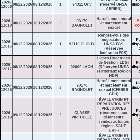
Bureau National
Pl
2026-
08/12/2026
08/12/2026
1
94311 Orly
(réservé UNSA
disp
12006
AERIEN)
Harcèlement moral
2026-
93170
S
08/12/2026
10/12/2026
3
et harcèlement
12010
BAGNOLET
co
sexuel
Rendez-vous des
négociateurs
Pl
2026-
08/12/2026
08/12/2026
1
92110 CLICHY
UNSA FCS
disp
12016
(Réservée
fédération FCS)
Lignes Directrices
de Gestion (LDG)
Pl
2026-
08/12/2026
08/12/2026
1
02000 LAON
(Réservée UNSA
disp
12017
Territoriaux Région
HDF)
Harcèlement moral
Pl
2026-
93170
et harcèlement
08/12/2026
10/12/2026
3
disp
12025
BAGNOLET
sexuel (CFESES
CPH)
ÉVALUATION ET
RÉPARATION DES
PRÉJUDICES
Pl
2026-
CLASSE
(réservées aux
09/12/2026
10/12/2026
2
disp
12019
VIRTUELLE
défenseurs
syndicaux toutes
régions SAUF
URIF)
ÉVALUATION ET