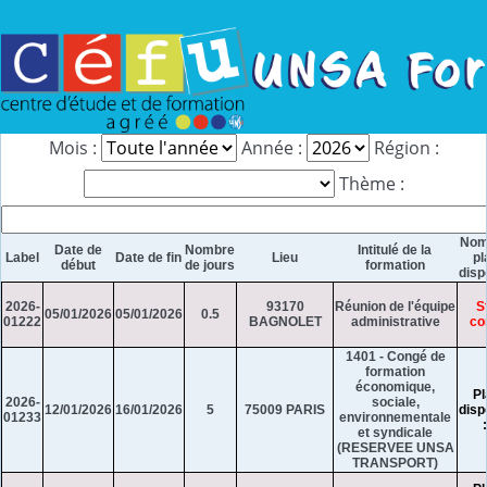
Mois :
Année :
Région :
Thème :
Nom
Date de
Nombre
Intitulé de la
Label
Date de fin
Lieu
pl
début
de jours
formation
disp
2026-
93170
Réunion de l'équipe
S
05/01/2026
05/01/2026
0.5
01222
BAGNOLET
administrative
co
1401 - Congé de
formation
économique,
Pl
2026-
sociale,
12/01/2026
16/01/2026
5
75009 PARIS
disp
01233
environnementale
et syndicale
(RESERVEE UNSA
TRANSPORT)