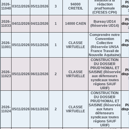
Initiation à la
Pl
2026-
94000
rédaction
03/11/2026
05/11/2026
3
disp
11040
CRETEIL
prud'homale
(CFESES CPH)
Pl
2026-
Bureau UD14
04/11/2026
04/11/2026
1
14000 CAEN
disp
11033
(Réservée UD14)
Comprendre notre
Convention
Pl
2026-
CLASSE
Collective
05/11/2026
05/11/2026
1
disp
11001
VIRTUELLE
(Réservée UNSA
France Travail de
Nouvelle Aquitaine)
CONSTRUCTION
DU DOSSIER
PRUD’HOMAL ET
Pl
2026-
CLASSE
SAISINE (Réservée
05/11/2026
06/11/2026
2
disp
11023
VIRTUELLE
aux défenseurs
syndicaux toutes
régions SAUF
URIF)
CONSTRUCTION
DU DOSSIER
PRUD’HOMAL ET
SAISINE (Réservée
Pl
2026-
CLASSE
05/11/2026
06/11/2026
2
aux futurs
disp
11024
VIRTUELLE
défenseurs
syndicaux toutes
régions SAUF
URIF)