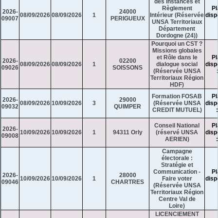
des instances et
Règlement
Pl
2026-
24000
08/09/2026
08/09/2026
1
Intérieur (Réservée
disp
09007
PERIGUEUX
UNSA Territoriaux
Département
Dordogne (24))
Pourquoi un CST ?
Missions globales
et Rôle dans le
Pl
2026-
02200
08/09/2026
08/09/2026
1
dialogue social
disp
09026
SOISSONS
(Réservée UNSA
Territoriaux Région
HDF)
Formation FOSAB
Pl
2026-
29000
08/09/2026
10/09/2026
3
(Réservée UNSA
disp
09032
QUIMPER
CREDIT MUTUEL)
Conseil National
Pl
2026-
10/09/2026
10/09/2026
1
94311 Orly
(réservé UNSA
disp
09008
AERIEN)
Campagne
électorale :
Stratégie et
Communication -
Pl
2026-
28000
10/09/2026
10/09/2026
1
Faire voter
disp
09046
CHARTRES
(Réservée UNSA
Territoriaux Région
Centre Val de
Loire)
LICENCIEMENT