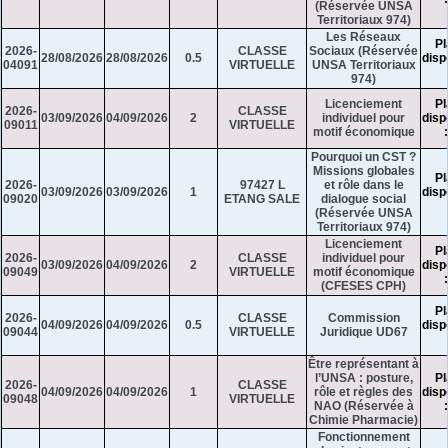
(Réservée UNSA
Territoriaux 974)
Les Réseaux
Pl
2026-
CLASSE
Sociaux (Réservée
28/08/2026
28/08/2026
0.5
disp
04091
VIRTUELLE
UNSA Territoriaux
974)
Licenciement
Pl
2026-
CLASSE
03/09/2026
04/09/2026
2
individuel pour
disp
09011
VIRTUELLE
motif économique
Pourquoi un CST ?
Missions globales
Pl
2026-
97427 L
et rôle dans le
03/09/2026
03/09/2026
1
disp
09020
ETANG SALE
dialogue social
(Réservée UNSA
Territoriaux 974)
Licenciement
Pl
2026-
CLASSE
individuel pour
03/09/2026
04/09/2026
2
disp
09049
VIRTUELLE
motif économique
(CFESES CPH)
Pl
2026-
CLASSE
Commission
04/09/2026
04/09/2026
0.5
disp
09044
VIRTUELLE
Juridique UD67
Être représentant à
l’UNSA : posture,
Pl
2026-
CLASSE
04/09/2026
04/09/2026
1
rôle et règles des
disp
09048
VIRTUELLE
NAO (Réservée à
Chimie Pharmacie)
Fonctionnement