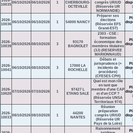
2026-
06/10/2026
06/10/2026
1
CHERBOURG-
congrès UR/UD
disp
10035
OCTEVILLE
(Réservée UR
NORMANDIE)
Préparer ses
Pl
2026-
élections
06/10/2026
06/10/2026
1
54000 NANCY
disp
10036
(Réservée EFS
Grand-EST)
2303 - CSE :
formation
Pl
2026-
93170
économique des
06/10/2026
08/10/2026
3
disp
10039
BAGNOLET
membres titulaires
(3J) (RESERVEE
MARIONNAUD)
Débats et
jurisprudence (+
Pl
2026-
17000 LA
06/10/2026
08/10/2026
3
incidents de
disp
10041
ROCHELLE
procédure)
(CFESES CPH)
Quel est mon rôle
en tant que
Pl
2026-
97427 L
membre d'une CAP
07/10/2026
07/10/2026
1
disp
10020
ETANG SALE
et d'un CCP ?
(Réservée UNSA
Territoriaux 974)
Réunion
préparation
Pl
2026-
44200
08/10/2026
08/10/2026
1
congrès UR/UD
disp
10033
NANTES
(Réservée UR
Pays de la Loire)
Raisonnement
Pl
2026-
juridique