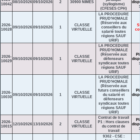
08/10/2026
09/10/2026
2
30900 NIMES
disp
10042
(syllogisme)
(CFESES CPH)
LA PROCEDURE
PRUD’HOMALE
(Réservée aux
2026-
CLASSE
S
09/10/2026
09/10/2026
1
conseillers du
10028
VIRTUELLE
co
salarié toutes
régions SAUF
URIF)
LA PROCEDURE
PRUD’HOMALE
(Réservée aux
Pl
2026-
CLASSE
09/10/2026
09/10/2026
1
défenseurs
disp
10029
VIRTUELLE
syndicaux toutes
régions SAUF
URIF)
LA PROCEDURE
PRUD’HOMALE
(Réservée aux
futurs conseillers
Pl
2026-
CLASSE
09/10/2026
09/10/2026
1
du salarié et
disp
10030
VIRTUELLE
défenseurs
syndicaux toutes
régions SAUF
URIF)
Contrat de travail
Pl
2026-
CLASSE
P1 : Hors clauses
12/10/2026
13/10/2026
2
disp
10015
VIRTUELLE
du contrat de
travail
9302 - CSE :