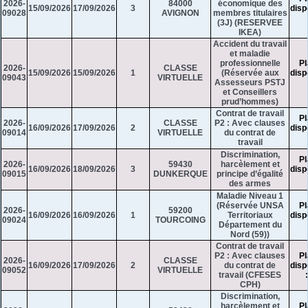
2026-
84000
économique des
15/09/2026
17/09/2026
3
disp
09028
AVIGNON
membres titulaires
(3J) (RESERVEE
IKEA)
Accident du travail
et maladie
professionnelle
Pl
2026-
CLASSE
15/09/2026
15/09/2026
1
(Réservée aux
disp
09043
VIRTUELLE
Assesseurs PSTJ
et Conseillers
prud’hommes)
Contrat de travail
Pl
2026-
CLASSE
P2 : Avec clauses
16/09/2026
17/09/2026
2
disp
09014
VIRTUELLE
du contrat de
travail
Discrimination,
Pl
2026-
59430
harcèlement et
16/09/2026
18/09/2026
3
disp
09015
DUNKERQUE
principe d’égalité
des armes
Maladie Niveau 1
(Réservée UNSA
Pl
2026-
59200
16/09/2026
16/09/2026
1
Territoriaux
disp
09024
TOURCOING
Département du
Nord (59))
Contrat de travail
P2 : Avec clauses
Pl
2026-
CLASSE
16/09/2026
17/09/2026
2
du contrat de
disp
09052
VIRTUELLE
travail (CFESES
CPH)
Discrimination,
harcèlement et
Pl