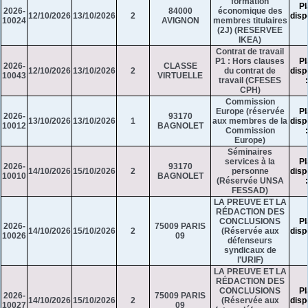
formation
Pl
2026-
84000
économique des
12/10/2026
13/10/2026
2
disp
10024
AVIGNON
membres titulaires
(2J) (RESERVEE
IKEA)
Contrat de travail
P1 : Hors clauses
Pl
2026-
CLASSE
12/10/2026
13/10/2026
2
du contrat de
disp
10043
VIRTUELLE
travail (CFESES
CPH)
Commission
Europe (réservée
Pl
2026-
93170
13/10/2026
13/10/2026
1
aux membres de la
disp
10012
BAGNOLET
Commission
Europe)
Séminaires
services à la
Pl
2026-
93170
14/10/2026
15/10/2026
2
personne
disp
10010
BAGNOLET
(Réservée UNSA
FESSAD)
LA PREUVE ET LA
RÉDACTION DES
CONCLUSIONS
Pl
2026-
75009 PARIS
14/10/2026
15/10/2026
2
(Réservée aux
disp
10026
09
défenseurs
syndicaux de
l'URIF)
LA PREUVE ET LA
RÉDACTION DES
CONCLUSIONS
Pl
2026-
75009 PARIS
14/10/2026
15/10/2026
2
(Réservée aux
disp
10027
09