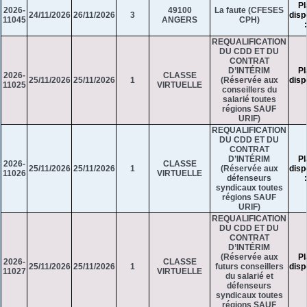
Pl
2026-
49100
La faute (CFESES
24/11/2026
26/11/2026
3
disp
11045
ANGERS
CPH)
REQUALIFICATION
DU CDD ET DU
CONTRAT
D’INTÉRIM
Pl
2026-
CLASSE
25/11/2026
25/11/2026
1
(Réservée aux
disp
11025
VIRTUELLE
conseillers du
salarié toutes
régions SAUF
URIF)
REQUALIFICATION
DU CDD ET DU
CONTRAT
D’INTÉRIM
Pl
2026-
CLASSE
25/11/2026
25/11/2026
1
(Réservée aux
disp
11026
VIRTUELLE
défenseurs
syndicaux toutes
régions SAUF
URIF)
REQUALIFICATION
DU CDD ET DU
CONTRAT
D’INTÉRIM
(Réservée aux
Pl
2026-
CLASSE
25/11/2026
25/11/2026
1
futurs conseillers
disp
11027
VIRTUELLE
du salarié et
défenseurs
syndicaux toutes
régions SAUF