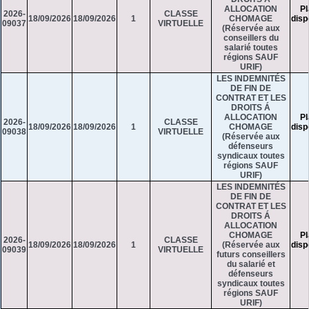
ALLOCATION
Pl
2026-
CLASSE
18/09/2026
18/09/2026
1
CHOMAGE
disp
09037
VIRTUELLE
(Réservée aux
conseillers du
salarié toutes
régions SAUF
URIF)
LES INDEMNITÉS
DE FIN DE
CONTRAT ET LES
DROITS Á
ALLOCATION
Pl
2026-
CLASSE
18/09/2026
18/09/2026
1
CHOMAGE
disp
09038
VIRTUELLE
(Réservée aux
défenseurs
syndicaux toutes
régions SAUF
URIF)
LES INDEMNITÉS
DE FIN DE
CONTRAT ET LES
DROITS Á
ALLOCATION
CHOMAGE
Pl
2026-
CLASSE
18/09/2026
18/09/2026
1
(Réservée aux
disp
09039
VIRTUELLE
futurs conseillers
du salarié et
défenseurs
syndicaux toutes
régions SAUF
URIF)