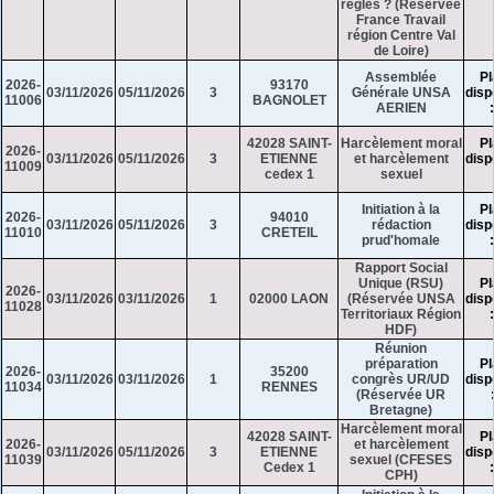
règles ? (Réservée
France Travail
région Centre Val
de Loire)
Assemblée
Pl
2026-
93170
03/11/2026
05/11/2026
3
Générale UNSA
disp
11006
BAGNOLET
AERIEN
42028 SAINT-
Harcèlement moral
Pl
2026-
03/11/2026
05/11/2026
3
ETIENNE
et harcèlement
disp
11009
cedex 1
sexuel
Initiation à la
Pl
2026-
94010
03/11/2026
05/11/2026
3
rédaction
disp
11010
CRETEIL
prud'homale
Rapport Social
Unique (RSU)
Pl
2026-
03/11/2026
03/11/2026
1
02000 LAON
(Réservée UNSA
disp
11028
Territoriaux Région
HDF)
Réunion
préparation
Pl
2026-
35200
03/11/2026
03/11/2026
1
congrès UR/UD
disp
11034
RENNES
(Réservée UR
Bretagne)
Harcèlement moral
42028 SAINT-
Pl
2026-
et harcèlement
03/11/2026
05/11/2026
3
ETIENNE
disp
11039
sexuel (CFESES
Cedex 1
CPH)