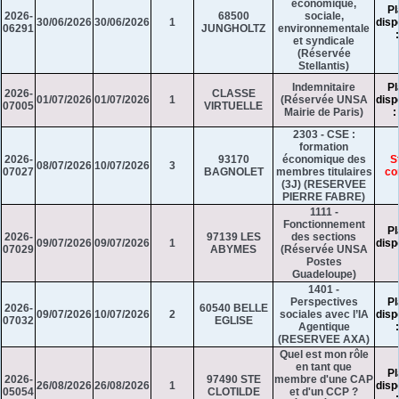
économique,
Pl
2026-
68500
sociale,
30/06/2026
30/06/2026
1
disp
06291
JUNGHOLTZ
environnementale
et syndicale
(Réservée
Stellantis)
Indemnitaire
Pl
2026-
CLASSE
01/07/2026
01/07/2026
1
(Réservée UNSA
disp
07005
VIRTUELLE
Mairie de Paris)
:
2303 - CSE :
formation
2026-
93170
économique des
S
08/07/2026
10/07/2026
3
07027
BAGNOLET
membres titulaires
co
(3J) (RESERVEE
PIERRE FABRE)
1111 -
Fonctionnement
Pl
2026-
97139 LES
des sections
09/07/2026
09/07/2026
1
disp
07029
ABYMES
(Réservée UNSA
Postes
Guadeloupe)
1401 -
Perspectives
Pl
2026-
60540 BELLE
09/07/2026
10/07/2026
2
sociales avec l’IA
disp
07032
EGLISE
Agentique
(RESERVEE AXA)
Quel est mon rôle
en tant que
Pl
2026-
97490 STE
membre d'une CAP
26/08/2026
26/08/2026
1
disp
05054
CLOTILDE
et d'un CCP ?