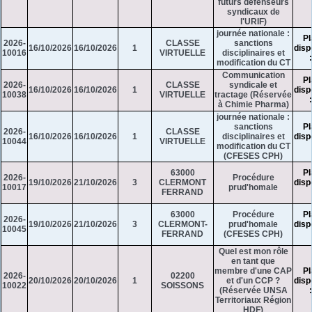
futurs défenseurs
syndicaux de
l'URIF)
journée nationale :
Pl
2026-
CLASSE
sanctions
16/10/2026
16/10/2026
1
disp
10016
VIRTUELLE
disciplinaires et
modification du CT
Communication
Pl
2026-
CLASSE
syndicale et
16/10/2026
16/10/2026
1
disp
10038
VIRTUELLE
tractage (Réservée
à Chimie Pharma)
journée nationale :
sanctions
Pl
2026-
CLASSE
16/10/2026
16/10/2026
1
disciplinaires et
disp
10044
VIRTUELLE
modification du CT
(CFESES CPH)
63000
Pl
2026-
Procédure
19/10/2026
21/10/2026
3
CLERMONT
disp
10017
prud'homale
FERRAND
63000
Procédure
Pl
2026-
19/10/2026
21/10/2026
3
CLERMONT-
prud'homale
disp
10045
FERRAND
(CFESES CPH)
Quel est mon rôle
en tant que
membre d'une CAP
Pl
2026-
02200
20/10/2026
20/10/2026
1
et d'un CCP ?
disp
10022
SOISSONS
(Réservée UNSA
Territoriaux Région
HDF)