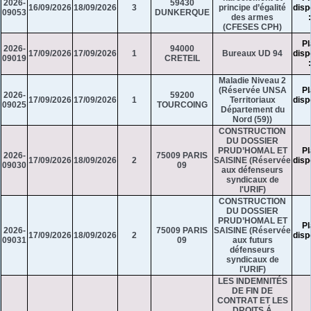
2026-
59430
16/09/2026
18/09/2026
3
principe d’égalité
disp
09053
DUNKERQUE
des armes
(CFESES CPH)
Pl
2026-
94000
17/09/2026
17/09/2026
1
Bureaux UD 94
disp
09019
CRETEIL
Maladie Niveau 2
(Réservée UNSA
Pl
2026-
59200
17/09/2026
17/09/2026
1
Territoriaux
disp
09025
TOURCOING
Département du
Nord (59))
CONSTRUCTION
DU DOSSIER
PRUD’HOMAL ET
Pl
2026-
75009 PARIS
17/09/2026
18/09/2026
2
SAISINE (Réservée
disp
09030
09
aux défenseurs
syndicaux de
l'URIF)
CONSTRUCTION
DU DOSSIER
PRUD’HOMAL ET
Pl
2026-
75009 PARIS
SAISINE (Réservée
17/09/2026
18/09/2026
2
disp
09031
09
aux futurs
défenseurs
syndicaux de
l'URIF)
LES INDEMNITÉS
DE FIN DE
CONTRAT ET LES
DROITS Á