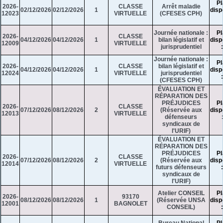
Pl
2026-
CLASSE
Arrêt maladie
02/12/2026
02/12/2026
1
disp
12023
VIRTUELLE
(CFESES CPH)
Journée nationale :
Pl
2026-
CLASSE
04/12/2026
04/12/2026
1
bilan législatif et
disp
12009
VIRTUELLE
jurisprudentiel
Journée nationale :
Pl
2026-
CLASSE
bilan législatif et
04/12/2026
04/12/2026
1
disp
12024
VIRTUELLE
jurisprudentiel
(CFESES CPH)
ÉVALUATION ET
RÉPARATION DES
PRÉJUDICES
Pl
2026-
CLASSE
07/12/2026
08/12/2026
2
(Réservée aux
disp
12013
VIRTUELLE
défenseurs
syndicaux de
l'URIF)
ÉVALUATION ET
RÉPARATION DES
PRÉJUDICES
Pl
2026-
CLASSE
07/12/2026
08/12/2026
2
(Réservée aux
disp
12014
VIRTUELLE
futurs défenseurs
syndicaux de
l'URIF)
Atelier CONSEIL
Pl
2026-
93170
08/12/2026
08/12/2026
1
(Réservée UNSA
disp
12001
BAGNOLET
CONSEIL)