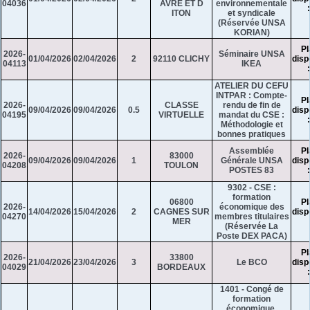
04036
AVRE ET D
environnementale
ITON
et syndicale
(Réservée UNSA
KORIAN)
Pl
2026-
Séminaire UNSA
01/04/2026
02/04/2026
2
92110 CLICHY
disp
04113
IKEA
ATELIER DU CEFU
INTPAR : Compte-
Pl
2026-
CLASSE
rendu de fin de
09/04/2026
09/04/2026
0.5
disp
04195
VIRTUELLE
mandat du CSE :
Méthodologie et
bonnes pratiques
Assemblée
Pl
2026-
83000
09/04/2026
09/04/2026
1
Générale UNSA
disp
04208
TOULON
POSTES 83
9302 - CSE :
formation
06800
Pl
2026-
économique des
14/04/2026
15/04/2026
2
CAGNES SUR
disp
04270
membres titulaires
MER
(Réservée La
Poste DEX PACA)
Pl
2026-
33800
21/04/2026
23/04/2026
3
Le BCO
disp
04029
BORDEAUX
1401 - Congé de
formation
économique,