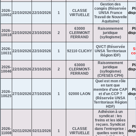
Gestion des
congés (Réservée
Pl
2026-
CLASSE
22/10/2026
22/10/2026
1
UNSA France
disp
10002
VIRTUELLE
Travail de Nouvelle
Aquitaine)
63000
Raisonnement
Pl
2026-
22/10/2026
23/10/2026
2
CLERMONT
juridique
disp
10018
FERRAND
(syllogisme)
QVCT (Réservée
2026-
S
22/10/2026
22/10/2026
1
92110 CLICHY
UNSA Territoriaux
10031
co
Région IDF)
Raisonnement
63000
Pl
2026-
juridique
22/10/2026
23/10/2026
2
CLERMONT-
disp
10046
(syllogisme)
FERRAND
(CFESES CPH)
Quel est mon rôle
en tant que
membre d'une CAP
Pl
2026-
27/10/2026
27/10/2026
1
02000 LAON
et d'un CCP ?
disp
10025
(Réservée UNSA
Territoriaux Région
HDF)
Adhésion à un
syndicat : les
freins et les idées
reçues. Syndicat
Pl
2026-
CLASSE
dans l'entreprise :
02/11/2026
02/11/2026
1
disp
11008
VIRTUELLE
quelles sont les