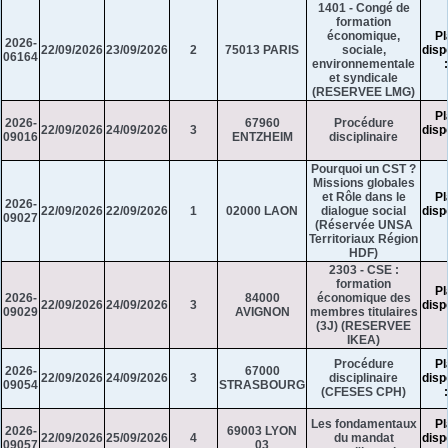
1401 - Congé de
formation
économique,
Pl
2026-
22/09/2026
23/09/2026
2
75013 PARIS
sociale,
disp
06164
environnementale
et syndicale
(RESERVEE LMG)
Pl
2026-
67960
Procédure
22/09/2026
24/09/2026
3
disp
09016
ENTZHEIM
disciplinaire
Pourquoi un CST ?
Missions globales
et Rôle dans le
Pl
2026-
22/09/2026
22/09/2026
1
02000 LAON
dialogue social
disp
09027
(Réservée UNSA
Territoriaux Région
HDF)
2303 - CSE :
formation
Pl
2026-
84000
économique des
22/09/2026
24/09/2026
3
disp
09029
AVIGNON
membres titulaires
(3J) (RESERVEE
IKEA)
Procédure
Pl
2026-
67000
22/09/2026
24/09/2026
3
disciplinaire
disp
09054
STRASBOURG
(CFESES CPH)
Les fondamentaux
Pl
2026-
69003 LYON
22/09/2026
25/09/2026
4
du mandat
disp
09057
03