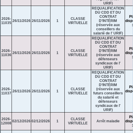
URIF)
REQUALIFICATION
DU CDD ET DU
CONTRAT
Pl
2026-
CLASSE
26/11/2026
26/11/2026
1
D’INTÉRIM
disp
11035
VIRTUELLE
(réservée aux
conseillers du
salarié de l' URIF)
REQUALIFICATION
DU CDD ET DU
CONTRAT
Pl
2026-
CLASSE
D’INTÉRIM
26/11/2026
26/11/2026
1
disp
11036
VIRTUELLE
(réservée aux
défenseurs
syndicaux de l'
URIF)
REQUALIFICATION
DU CDD ET DU
CONTRAT
D’INTÉRIM
Pl
2026-
CLASSE
(réservée aux
26/11/2026
26/11/2026
1
disp
11037
VIRTUELLE
futurs conseillers
du salarié et
défenseurs
syndicaux de l'
URIF)
Pl
2026-
CLASSE
02/12/2026
02/12/2026
1
Arrêt maladie
disp
12008
VIRTUELLE